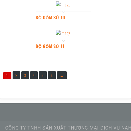
BỘ GỐM SỨ 10
BỘ GỐM SỨ 11
2
3
4
5
6
→
1
CÔNG TY TNHH SẢN XUẤT THƯƠNG MẠI DỊCH VỤ NA