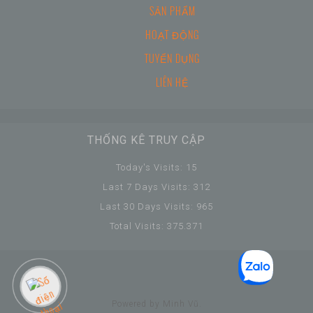
SẢN PHẨM
HOẠT ĐỘNG
TUYỂN DỤNG
LIÊN HỆ
THỐNG KÊ TRUY CẬP
Today's Visits:
15
Last 7 Days Visits:
312
Last 30 Days Visits:
965
Total Visits:
375.371
Powered by Minh Vũ.