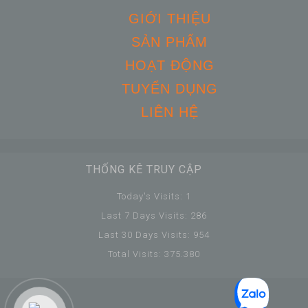
GIỚI THIỆU
SẢN PHẨM
HOẠT ĐỘNG
TUYỂN DỤNG
LIÊN HỆ
THỐNG KÊ TRUY CẬP
Today's Visits:
1
Last 7 Days Visits:
286
Last 30 Days Visits:
954
Total Visits:
375.380