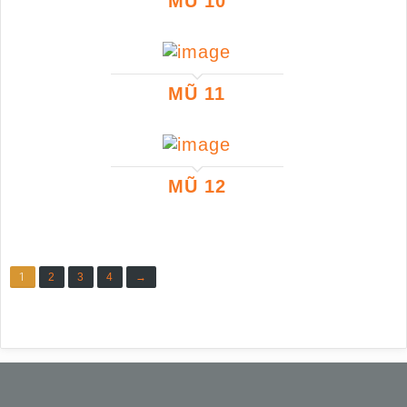
MŨ 10
MŨ 11
MŨ 12
1
2
3
4
→