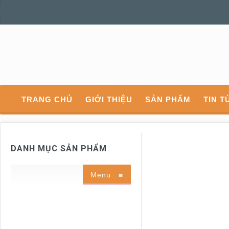
TRANG CHỦ
GIỚI THIỆU
SẢN PHẨM
TIN T
DANH MỤC SẢN PHẨM
Menu
≡